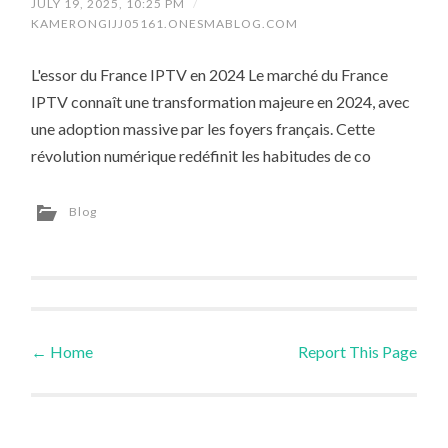
JULY 19, 2025, 10:25 PM
/
KAMERONGIJJ05161.ONESMABLOG.COM
L'essor du France IPTV en 2024 Le marché du France
IPTV connaît une transformation majeure en 2024, avec
une adoption massive par les foyers français. Cette
révolution numérique redéfinit les habitudes de co
Blog
←
Home
Report This Page
Post navigation