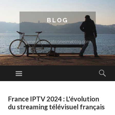
BLOG
kamerongijj05161.onesmablog.com
Menu
Sear
SKIP TO CONTENT
France IPTV 2024 : L'évolution
du streaming télévisuel français